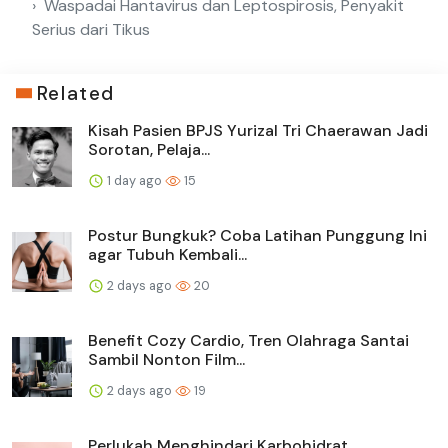
Waspadai Hantavirus dan Leptospirosis, Penyakit
Serius dari Tikus
Related
Kisah Pasien BPJS Yurizal Tri Chaerawan Jadi
Sorotan, Pelaja...
1 day ago
15
Postur Bungkuk? Coba Latihan Punggung Ini
agar Tubuh Kembali...
2 days ago
20
Benefit Cozy Cardio, Tren Olahraga Santai
Sambil Nonton Film...
2 days ago
19
Perlukah Menghindari Karbohidrat