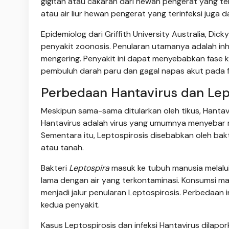
gigitan atau cakaran dari hewan pengerat yang te
atau air liur hewan pengerat yang terinfeksi juga 
Epidemiolog dari Griffith University Australia, D
penyakit zoonosis. Penularan utamanya adalah inhala
mengering. Penyakit ini dapat menyebabkan fase kl
pembuluh darah paru dan gagal napas akut pada fa
Perbedaan Hantavirus dan Lept
Meskipun sama-sama ditularkan oleh tikus, Hantav
Hantavirus adalah virus yang umumnya menyebar me
Sementara itu, Leptospirosis disebabkan oleh bak
atau tanah.
Bakteri
Leptospira
masuk ke tubuh manusia melalui k
lama dengan air yang terkontaminasi. Konsumsi ma
menjadi jalur penularan Leptospirosis. Perbedaan
kedua penyakit.
Kasus Leptospirosis dan infeksi Hantavirus dila