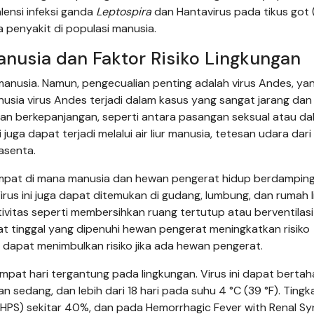
lensi infeksi ganda
Leptospira
dan Hantavirus pada tikus got 
 penyakit di populasi manusia.
anusia dan Faktor Risiko Lingkungan
anusia. Namun, pengecualian penting adalah virus Andes, ya
nusia virus Andes terjadi dalam kasus yang sangat jarang dan
an berkepanjangan, seperti antara pasangan seksual atau da
juga dapat terjadi melalui air liur manusia, tetesan udara dari
lasenta.
tempat di mana manusia dan hewan pengerat hidup berdamping
rus ini juga dapat ditemukan di gudang, lumbung, dan rumah 
vitas seperti membersihkan ruang tertutup atau berventilasi
at tinggal yang dipenuhi hewan pengerat meningkatkan risiko
dapat menimbulkan risiko jika ada hewan pengerat.
mpat hari tergantung pada lingkungan. Virus ini dapat berta
an sedang, dan lebih dari 18 hari pada suhu 4 °C (39 °F). Tingk
(HPS) sekitar 40%, dan pada Hemorrhagic Fever with Renal S