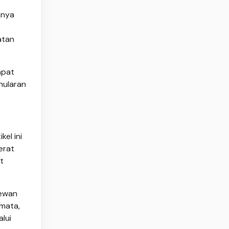
nnya
atan
apat
nularan
el ini
erat
t
hewan
mata,
lui