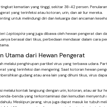
 tingkat kematian yang tinggi, sekitar 38-42 persen. Penulara
rat yang terinfeksi atau kotoran, urin, dan air liur mereka.
nting untuk melindungi diri dan keluarga dari ancaman keseh
teri
Leptospira
yang juga dibawa oleh hewan pengerat dan d
duanya berasal dari tikus, perbedaan mendasar dalam cara pe
tama.
an Utama dari Hewan Pengerat
melalui penghirupan partikel virus yang terbawa udara. Partik
ngerat yang terinfeksi dan mengering. Saat kotoran hewan peng
ersihkan gudang atau area lain yang dihuni tikus, virus dapa
ksi melalui kontak langsung dengan urin, kotoran, atau air liur 
uh benda-benda yang terkontaminasi dan kemudian menyentuh 
dahulu. Meskipun jarang, virus juga dapat masuk ke tubuh mela