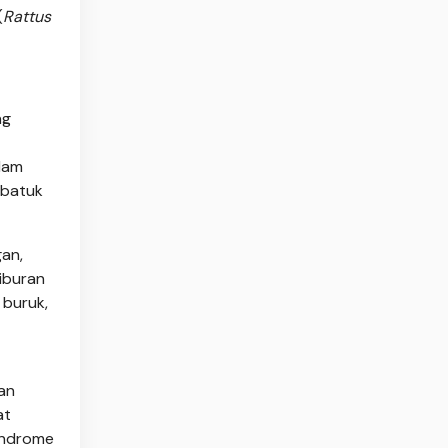
(
Rattus
ng
lam
 batuk
an,
liburan
 buruk,
han
at
yndrome