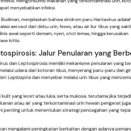
rinfeksi. Mengonsumsi makanan yang terkontaminasi urin, koto
dapat menyebabkan infeksi.
icky Budiman, menjelaskan bahwa sindrom paru Hantavirus adala
si aerosol dari debu urin, feses, atau air liur tikus yang saki
inis awal seperti demam, nyeri, otot lemas, hingga kerusakan
se kritis.
ospirosis: Jalur Penularan yang Ber
irus dan Leptospirosis memiliki mekanisme penularan yang b
lalui udara dari kotoran tikus, menyerang paru-paru dan ginj
teri
Leptospira
dan menyebar melalui urin tikus yang mencemar
ulit yang lecet atau luka, serta mukosa, terutama jika terjad
kanan atau air yang terkontaminasi urin hewan pengerat juga
 ini penting untuk menentukan strategi pencegahan yang tepa
porkan mengalami peningkatan berkaitan dengan adanya pema