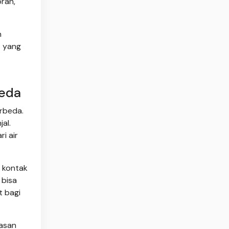
ran,
h
t yang
beda
erbeda.
al.
i air
i kontak
 bisa
t bagi
nasan