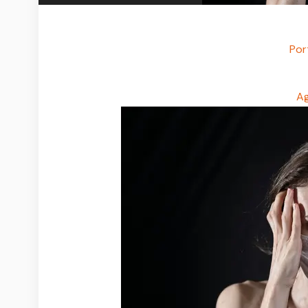
Por
Ag