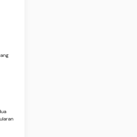
yang
dua
ularan