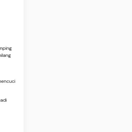
amping
ilang
mencuci
adi