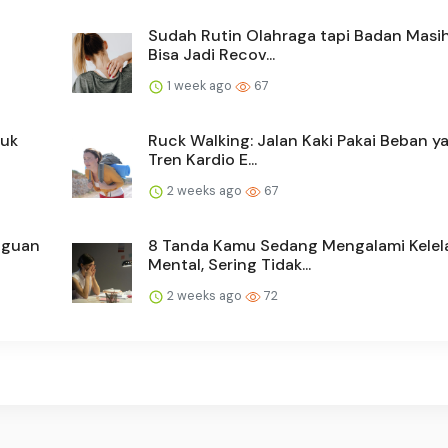
Sudah Rutin Olahraga tapi Badan Masih
Bisa Jadi Recov...
1 week ago
67
duk
Ruck Walking: Jalan Kaki Pakai Beban y
Tren Kardio E...
2 weeks ago
67
gguan
8 Tanda Kamu Sedang Mengalami Kelel
Mental, Sering Tidak...
2 weeks ago
72