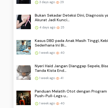
3 days ago
29
Bukan Sekadar Deteksi Dini, Diagnosis y
Akurat Jadi Kunci...
4 days ago
25
Kasus DBD pada Anak Masih Tinggi, Keb
Sederhana Ini Bi...
1 week ago
40
Nyeri Haid Jangan Dianggap Sepele, Bis
Tanda Kista End...
1 week ago
41
Panduan Melatih Otot dengan Program 
Push-Pull-Legs u...
1 week ago
40