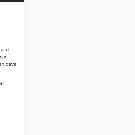
 saat
nza
gan daya
at