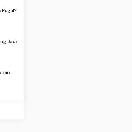
 Pegal?
ang Jadi
ahan