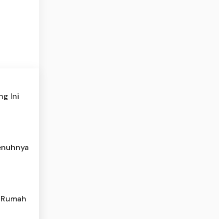
g Ini
penuhnya
i Rumah