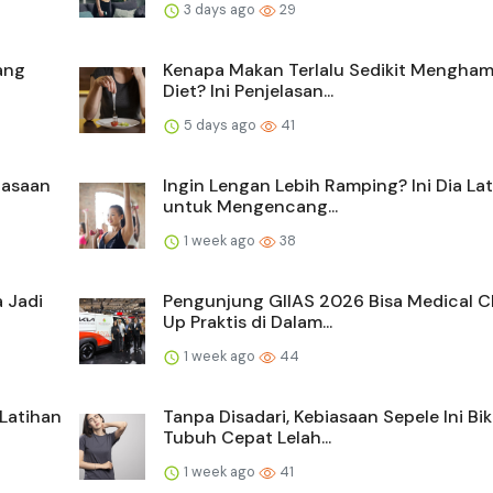
3 days ago
29
ang
Kenapa Makan Terlalu Sedikit Mengha
Diet? Ini Penjelasan...
5 days ago
41
iasaan
Ingin Lengan Lebih Ramping? Ini Dia La
untuk Mengencang...
1 week ago
38
a Jadi
Pengunjung GIIAS 2026 Bisa Medical 
Up Praktis di Dalam...
1 week ago
44
Latihan
Tanpa Disadari, Kebiasaan Sepele Ini Bik
Tubuh Cepat Lelah...
1 week ago
41