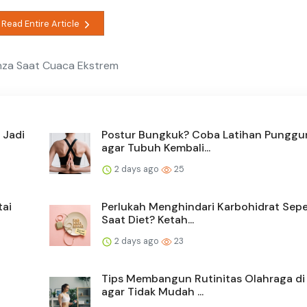
Read Entire Article
enza Saat Cuaca Ekstrem
 Jadi
Postur Bungkuk? Coba Latihan Punggun
agar Tubuh Kembali...
2 days ago
25
tai
Perlukah Menghindari Karbohidrat Se
Saat Diet? Ketah...
2 days ago
23
Tips Membangun Rutinitas Olahraga d
agar Tidak Mudah ...