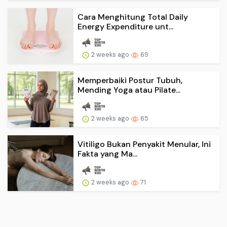
Cara Menghitung Total Daily
Energy Expenditure unt...
2 weeks ago
69
Memperbaiki Postur Tubuh,
Mending Yoga atau Pilate...
2 weeks ago
65
Vitiligo Bukan Penyakit Menular, Ini
Fakta yang Ma...
2 weeks ago
71