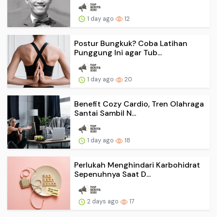
1 day ago
12
Postur Bungkuk? Coba Latihan
Punggung Ini agar Tub...
1 day ago
20
Benefit Cozy Cardio, Tren Olahraga
Santai Sambil N...
1 day ago
18
Perlukah Menghindari Karbohidrat
Sepenuhnya Saat D...
2 days ago
17