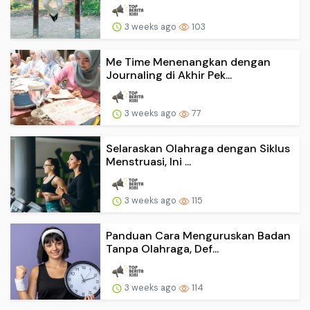
3 weeks ago
103
Me Time Menenangkan dengan
Journaling di Akhir Pek...
3 weeks ago
77
Selaraskan Olahraga dengan Siklus
Menstruasi, Ini ...
3 weeks ago
115
Panduan Cara Menguruskan Badan
Tanpa Olahraga, Def...
3 weeks ago
114