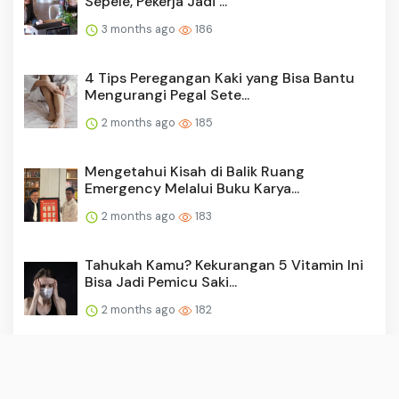
Sepele, Pekerja Jadi ...
3 months ago
186
4 Tips Peregangan Kaki yang Bisa Bantu
Mengurangi Pegal Sete...
2 months ago
185
Mengetahui Kisah di Balik Ruang
Emergency Melalui Buku Karya...
2 months ago
183
Tahukah Kamu? Kekurangan 5 Vitamin Ini
Bisa Jadi Pemicu Saki...
2 months ago
182
Tak Selalu Bikin Gemuk, Ini Fakta Tentang
Makan Malam di Ata...