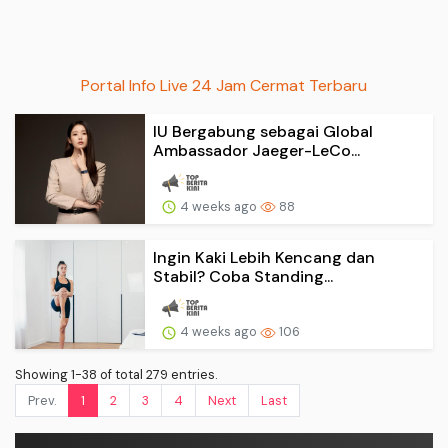
Portal Info Live 24 Jam Cermat Terbaru
IU Bergabung sebagai Global
Ambassador Jaeger-LeCo...
4 weeks ago
88
Ingin Kaki Lebih Kencang dan
Stabil? Coba Standing...
4 weeks ago
106
Showing 1-38 of total 279 entries.
Prev.
1
2
3
4
Next
Last