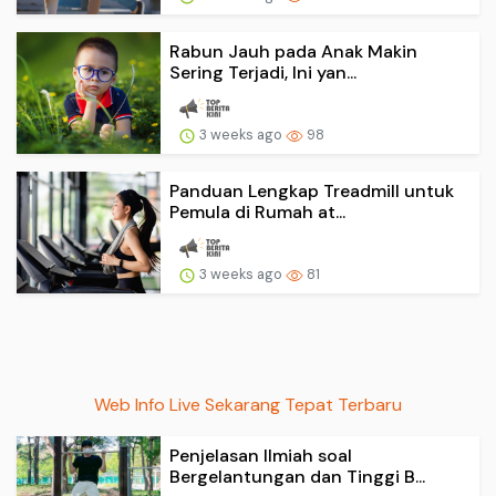
Rabun Jauh pada Anak Makin
Sering Terjadi, Ini yan...
3 weeks ago
98
Panduan Lengkap Treadmill untuk
Pemula di Rumah at...
3 weeks ago
81
Web Info Live Sekarang Tepat Terbaru
Penjelasan Ilmiah soal
Bergelantungan dan Tinggi B...