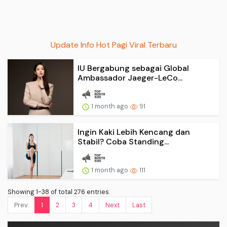
Update Info Hot Pagi Viral Terbaru
IU Bergabung sebagai Global
Ambassador Jaeger-LeCo...
1 month ago
91
Ingin Kaki Lebih Kencang dan
Stabil? Coba Standing...
1 month ago
111
Showing 1-38 of total 276 entries.
Prev.
1
2
3
4
Next
Last