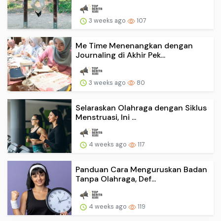
3 weeks ago
107
Me Time Menenangkan dengan
Journaling di Akhir Pek...
3 weeks ago
80
Selaraskan Olahraga dengan Siklus
Menstruasi, Ini ...
4 weeks ago
117
Panduan Cara Menguruskan Badan
Tanpa Olahraga, Def...
4 weeks ago
119