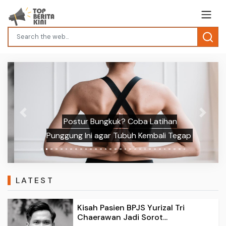
Previous
Next
Postur Bungkuk? Coba Latihan
Punggung Ini agar Tubuh Kembali Tegap
LATEST
Kisah Pasien BPJS Yurizal Tri
Chaerawan Jadi Sorot...