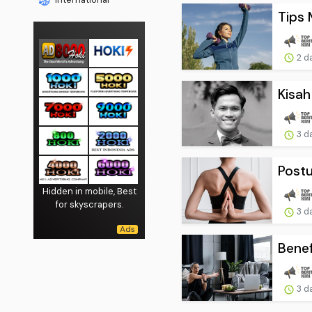
Tips 
2 d
Kisah
3 d
Postu
Hidden in mobile, Best
for skyscrapers.
3 d
Benef
3 d