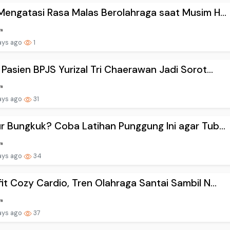
Mengatasi Rasa Malas Berolahraga saat Musim H...
ays ago
1
 Pasien BPJS Yurizal Tri Chaerawan Jadi Sorot...
ays ago
31
r Bungkuk? Coba Latihan Punggung Ini agar Tub...
ays ago
34
it Cozy Cardio, Tren Olahraga Santai Sambil N...
ays ago
37