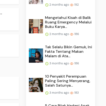
2 months ago
192
.
Mengetahui Kisah di Balik
Ruang Emergency Melalui
Buku Karya...
2 months ago
186
Tak Selalu Bikin Gemuk, Ini
Fakta Tentang Makan
Malam di Ata...
3 months ago
186
10 Penyakit Perempuan
Paling Sering Menyerang,
Salah Satunya...
3 months ago
183
5 Cara Bijak Hadapi Anak