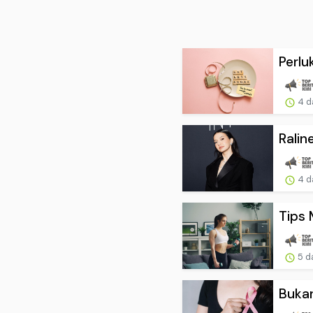
Perlu
4 d
Ralin
4 d
Tips 
5 d
Bukan