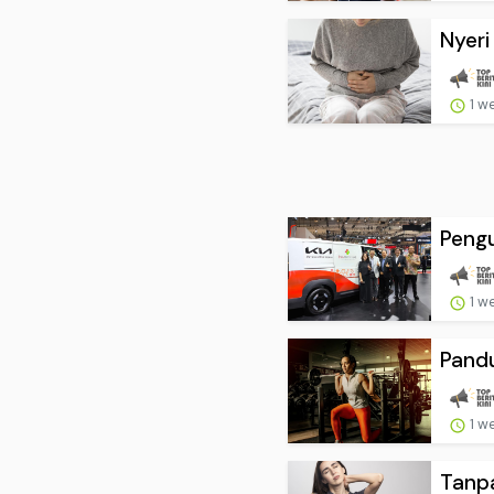
Nyeri
1 w
Pengu
1 w
Pandu
1 w
Tanpa