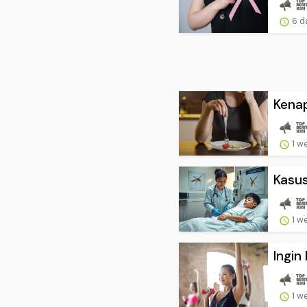
6 d
Kenap
1 w
Kasus
1 w
Ingin
1 w