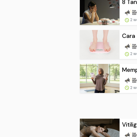
8 Tan
2 w
Cara 
2 w
Mempe
2 w
Vitil