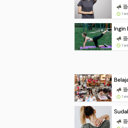
1 w
Ingin
1 w
Belaj
1 w
Sudah