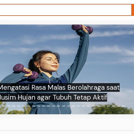
 Pasien BPJS Yurizal Tri Chaerawan Jadi
n, Pelajaran Penting tentang Empati dan
Bahaya Spondilosis