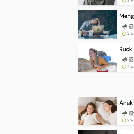
2 w
Menga
2 w
Ruck 
2 w
Anak 
2 w