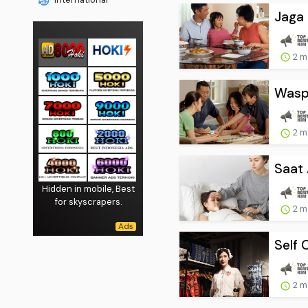
Jaga 
2 m
Waspa
2 m
Saat 
Hidden in mobile, Best
for skyscrapers.
2 m
Self 
2 m