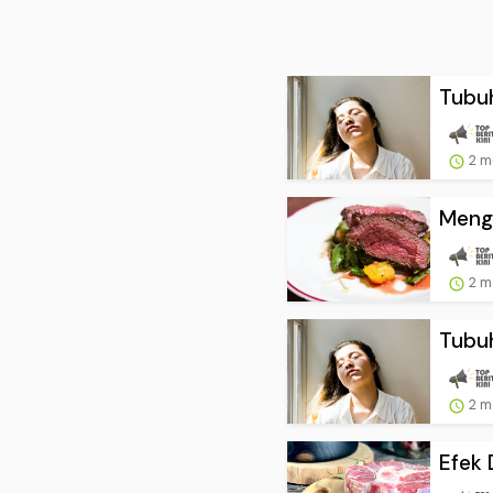
Tubuh
2 m
Menga
2 m
Tubuh
2 m
Efek 