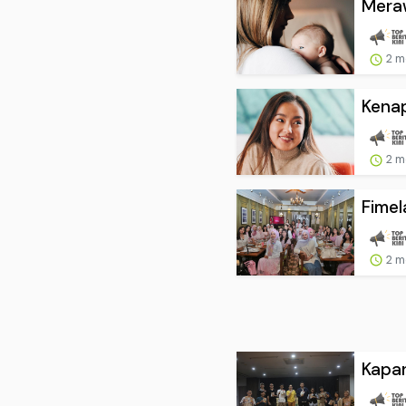
Meraw
2 m
Kenap
2 m
Fimel
2 m
Kapan