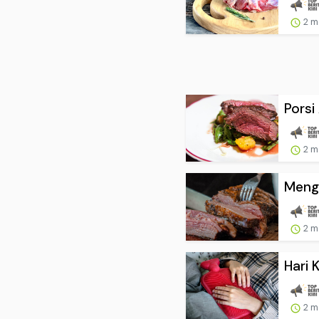
2 m
Porsi
2 m
Menga
2 m
Hari 
2 m