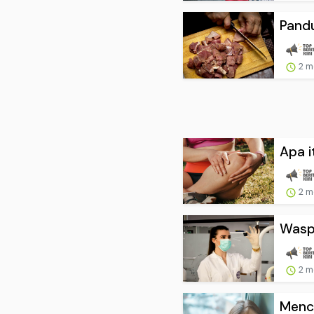
Pand
2 m
Apa i
2 m
Waspa
2 m
Menc