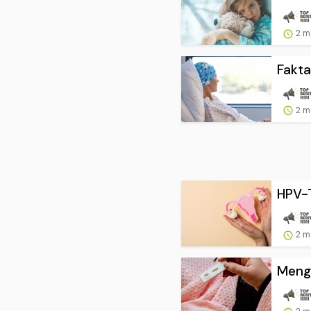
2 m
Fakta
2 m
HPV-T
2 m
Menge